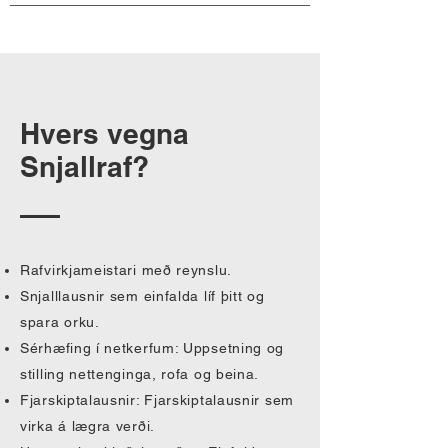
Hvers vegna
Snjallraf?
Rafvirkjameistari með reynslu.
Snjalllausnir sem einfalda líf þitt og
spara orku.
Sérhæfing í netkerfum: Uppsetning og
stilling nettenginga, rofa og beina.
Fjarskiptalausnir: Fjarskiptalausnir sem
virka á lægra verði.