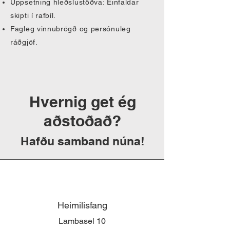
Uppsetning hleðslustöðva: Einfaldar
skipti í rafbíl.
Fagleg vinnubrögð og persónuleg
ráðgjöf.
Hvernig get ég
aðstoðað?
Hafðu samband núna!
Heimilisfang
Lambasel 10